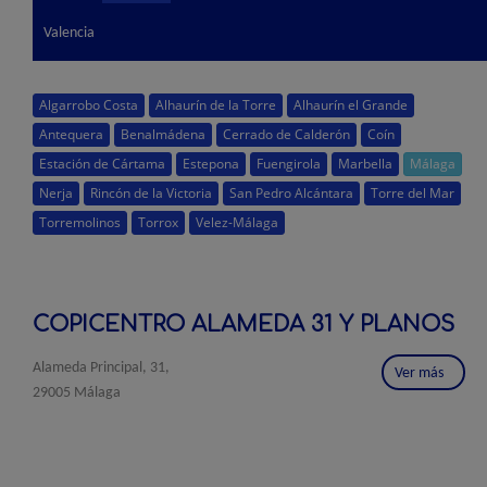
Valencia
Algarrobo Costa
Alhaurín de la Torre
Alhaurín el Grande
Antequera
Benalmádena
Cerrado de Calderón
Coín
Estación de Cártama
Estepona
Fuengirola
Marbella
Málaga
Nerja
Rincón de la Victoria
San Pedro Alcántara
Torre del Mar
Torremolinos
Torrox
Velez-Málaga
COPICENTRO ALAMEDA 31 Y PLANOS
Alameda Principal, 31,
Ver más
29005 Málaga