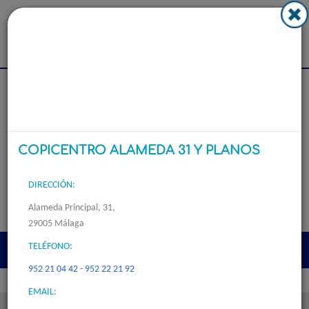
Imprenta y Copistería Copicentro Alameda 31 y Planos
Dep. Comercial
952 17 82 10
//
952 17 98 78
COPICENTRO ALAMEDA 31 Y PLANOS
DIRECCIÓN:
Alameda Principal, 31,
29005 Málaga
TELÉFONO:
Togg
952 21 04 42 - 952 22 21 92
navi
EMAIL: