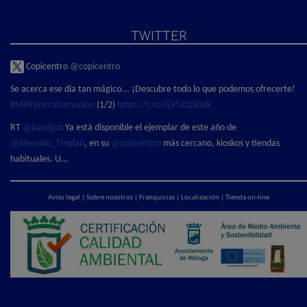
TWITTER
Copicentro
@copicentro
Se acerca ese día tan mágico... ¡Descubre todo lo que podemos ofrecerte!
#MiPrimeraComunion
(1/2)
https://t.co/G9522ziDdk
RT
@juanfga
: Ya está disponible el ejemplar de este año de
@Menudo_Tinglao
, en su
@copicentro
más cercano, kioskos y tiendas
habituales. U…
Aviso legal
|
Sobre nosotros
|
Franquicias
|
Localización
|
Tienda on-line