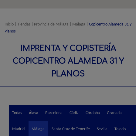
Inicio
|
Tiendas
|
Provincia de Málaga
|
Málaga
|
Copicentro Alameda 31 y
Planos
IMPRENTA Y COPISTERÍA
COPICENTRO ALAMEDA 31 Y
PLANOS
Todas
Álava
Barcelona
Cádiz
Córdoba
Granada
Madrid
Málaga
Santa Cruz de Tenerife
Sevilla
Toledo