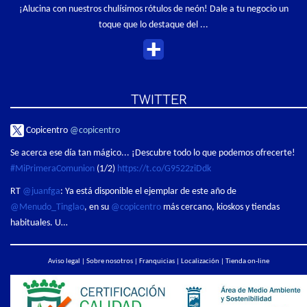
¡Alucina con nuestros chulísimos rótulos de neón! Dale a tu negocio un
toque que lo destaque del ...
TWITTER
Copicentro
@copicentro
Se acerca ese día tan mágico... ¡Descubre todo lo que podemos ofrecerte!
#MiPrimeraComunion
(1/2)
https://t.co/G9522ziDdk
RT
@juanfga
: Ya está disponible el ejemplar de este año de
@Menudo_Tinglao
, en su
@copicentro
más cercano, kioskos y tiendas
habituales. U…
Aviso legal
|
Sobre nosotros
|
Franquicias
|
Localización
|
Tienda on-line