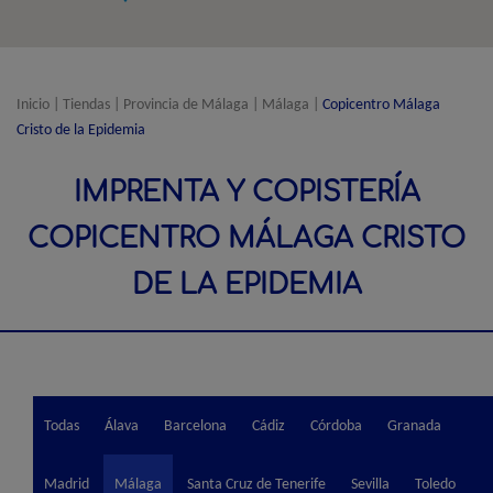
Inicio
|
Tiendas
|
Provincia de Málaga
|
Málaga
|
Copicentro Málaga
Cristo de la Epidemia
IMPRENTA Y COPISTERÍA
COPICENTRO MÁLAGA CRISTO
DE LA EPIDEMIA
Todas
Álava
Barcelona
Cádiz
Córdoba
Granada
Madrid
Málaga
Santa Cruz de Tenerife
Sevilla
Toledo