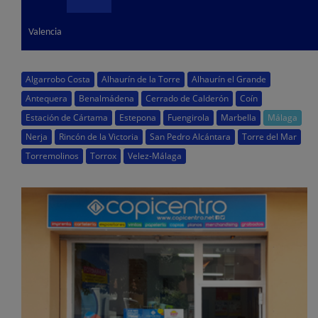
Valencia
Algarrobo Costa
Alhaurín de la Torre
Alhaurín el Grande
Antequera
Benalmádena
Cerrado de Calderón
Coín
Estación de Cártama
Estepona
Fuengirola
Marbella
Málaga
Nerja
Rincón de la Victoria
San Pedro Alcántara
Torre del Mar
Torremolinos
Torrox
Velez-Málaga