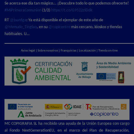
Se acerca ese día tan mágico... ¡Descubre todo lo que podemos ofrecerte!
#MiPrimeraComunion
(1/2)
https://t.co/G9522ziDdk
RT
@juanfga
: Ya está disponible el ejemplar de este año de
@Menudo_Tinglao
, en su
@copicentro
más cercano, kioskos y tiendas
habituales. U…
Aviso legal
|
Sobre nosotros
|
Franquicias
|
Localización
|
Tienda on-line
MC COPIGRAFIA SL ha recibido una ayuda de la Unión Europea con cargo
al Fondo NextGenerationEU, en el marco del Plan de Recuperación,