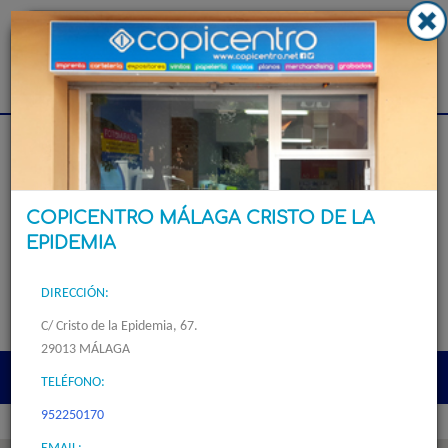
Imprenta y Copistería Copicentro Málaga Cristo de la
Epidemia
Dep. Comercial
952 17 82 10
//
952 17 98 78
COPICENTRO MÁLAGA CRISTO DE LA
EPIDEMIA
DIRECCIÓN:
C/ Cristo de la Epidemia, 67.
29013 MÁLAGA
TELÉFONO:
Togg
navi
952250170
EMAIL: