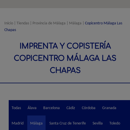
Inicio
|
Tiendas
|
Provincia de Málaga
|
Málaga
|
Copicentro Málaga Las
Chapas
IMPRENTA Y COPISTERÍA
COPICENTRO MÁLAGA LAS
CHAPAS
Todas
Álava
Barcelona
Cádiz
Córdoba
Granada
Madrid
Málaga
Santa Cruz de Tenerife
Sevilla
Toledo