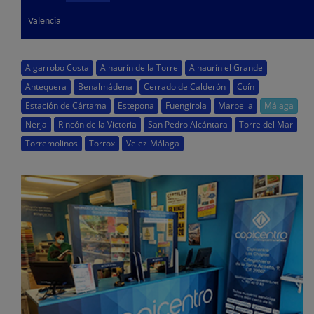
Valencia
Algarrobo Costa
Alhaurín de la Torre
Alhaurín el Grande
Antequera
Benalmádena
Cerrado de Calderón
Coín
Estación de Cártama
Estepona
Fuengirola
Marbella
Málaga
Nerja
Rincón de la Victoria
San Pedro Alcántara
Torre del Mar
Torremolinos
Torrox
Velez-Málaga