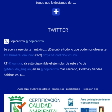
toque que lo destaque del ...
TWITTER
Copicentro
@copicentro
Se acerca ese día tan mágico... ¡Descubre todo lo que podemos ofrecerte!
#MiPrimeraComunion
(1/2)
https://t.co/G9522ziDdk
RT
@juanfga
: Ya está disponible el ejemplar de este año de
@Menudo_Tinglao
, en su
@copicentro
más cercano, kioskos y tiendas
habituales. U…
Aviso legal
|
Sobre nosotros
|
Franquicias
|
Localización
|
Tienda on-line