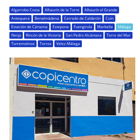
Algarrobo Costa
Alhaurín de la Torre
Alhaurín el Grande
Antequera
Benalmádena
Cerrado de Calderón
Coín
Estación de Cártama
Estepona
Fuengirola
Marbella
Málaga
Nerja
Rincón de la Victoria
San Pedro Alcántara
Torre del Mar
Torremolinos
Torrox
Velez-Málaga